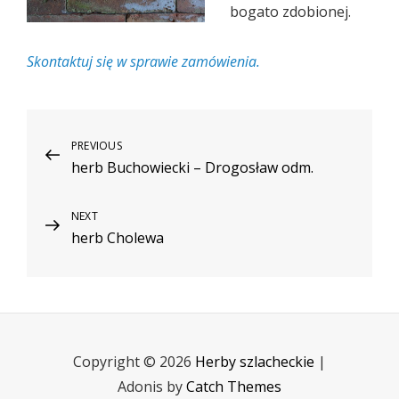
bogato zdobionej.
Skontaktuj się w sprawie zamówienia.
Nawigacja
PREVIOUS
Previous
herb Buchowiecki – Drogosław odm.
Post
wpisu
NEXT
Next
herb Cholewa
Post
Copyright © 2026
Herby szlacheckie
|
Adonis by
Catch Themes