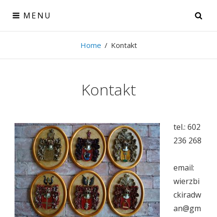
Skip
MENU
SE
to
content
Herby szlacheckie
Home
/
Kontakt
Herby szlacheckie Janusz Wierzbicki
Kontakt
tel.: 602
236 268
email:
wierzbi
ckiradw
an@gm