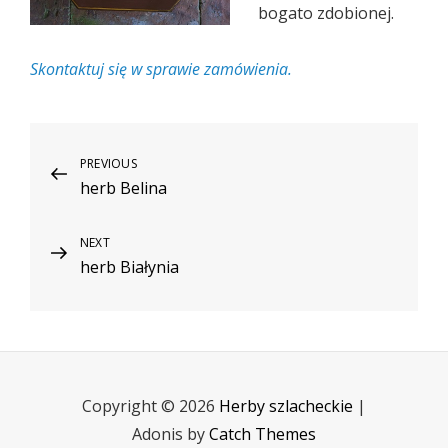
bogato zdobionej.
Skontaktuj się w sprawie zamówienia.
Nawigacja
PREVIOUS
Previous
herb Belina
Post
wpisu
NEXT
Next
herb Białynia
Post
Copyright © 2026
Herby szlacheckie
|
Adonis by
Catch Themes