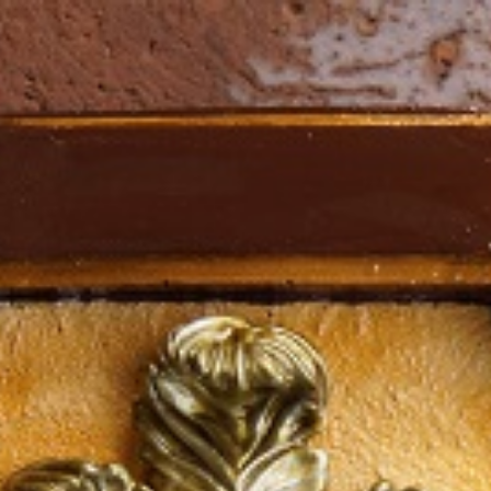
eckie
cki