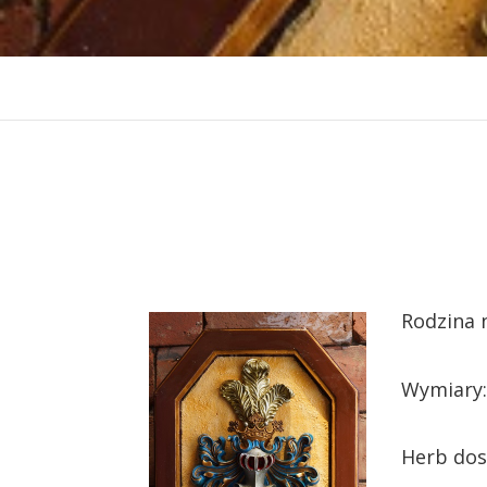
Rodzina 
Wymiary:
Herb dos