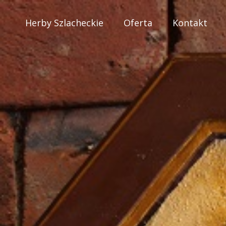
Skip
Herby Szlacheckie
Oferta
Kontakt
to
content
Herby szlach
Herby szlacheckie Janusz Wierzbi