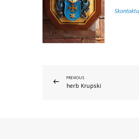
Skontaktu
Nawigacja
PREVIOUS
Previous
herb Krupski
Post
wpisu